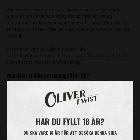
Vi kan också komma att spara dina personuppgifter under
längre tid om det är nödvändigt för uppfylla en rättslig
förpliktelse som kräver behandling enligt tillämplig lag, eller för
att vi ska kunna fastställa, göra gällande eller försvara rättsliga
anspråk.
Information som du väljer att ange i våra
nöjdhetsundersökningar anonymiseras så snart vi har fått ditt
svar så att de inte kan hänföras till dig.
Vem delar vi dina personuppgifter till?
Oliver Twist kan komma att dela dina personuppgifter till andra
företag inom den koncern i vilken Oliver Twist ingår samt
samarbetspartners vid t.ex. tillhandhållande av IT-tjänster. Dessa
mottagare behandlar endast dina personuppgifter för vår
räkning och enligt våra instruktioner. Oliver Twist vidtar alla
lämpliga legala, tekniska och organisatoriska åtgärder för att
HAR DU FYLLT 18 ÅR?
säkerställa att dina personuppgifter hanteras säkert och med en
adekvat skyddsnivå vid överföring till eller delning med sådana
DU SKA VARE 18 ÅR FÖR ATT BESÖKA DENNA SIDA
utvalda mottagare.