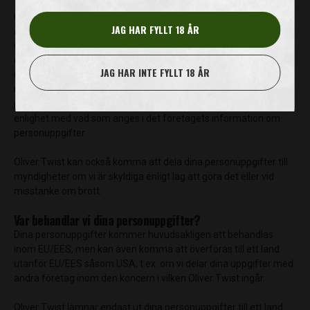
Oliver Twist kan också komma att dela dina personuppgifter till
JAG HAR FYLLT 18 ÅR
andra företag som behandlar dina personuppgifter självständigt
utan att vi styr hur personuppgifterna behandlas. Vi lämnar
endast ut dina uppgifter till sådana företag för att kunna
JAG HAR INTE FYLLT 18 ÅR
uppfylla våra åtaganden mot dig. När dina personuppgifter delas
med sådana företag som är självständigt
personuppgiftsansvariga hanteras dina personuppgifter i
enlighet med vad som anges i det företagets information om
personuppgifter.
Oliver Twist kan också komma att dela dina personuppgifter till
myndigheter om vi är skyldiga enligt lag att göra det eller vid
misstanke om brott.
Var behandlar vi dina personuppgifter?
Dina personuppgifter kommer huvudsakligen att behandlas
inom EU/EES, men kan även komma att överföras till ett land
utanför EU/EES såsom USA, t.ex. om vi delar dina uppgifter med
andra företag inom den koncern i vilken Oliver Twist ingår.
Oliver Twist lämnar endast ut dina personuppgifter till ett land