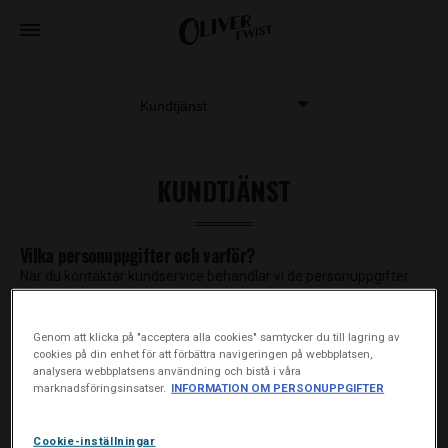
KUNDTJÄNST
Vilka personuppgifter och varför?
När du kontaktar kundservice behandlar vi de personuppgifter
som du delger till oss.
Genom att klicka på "acceptera alla cookies" samtycker du till lagring av
Ändamålet
med att vi behandlar dina personuppgifter är att vi
cookies på din enhet för att förbättra navigeringen på webbplatsen,
ska kunna administrera ditt kundtjänstärende.
analysera webbplatsens användning och bistå i våra
marknadsföringsinsatser.
INFORMATION OM PERSONUPPGIFTER
Våra rättsliga grunder
för behandlingen är vårt berättigade
intresse av att administrera ditt kundtjänstärende samt kunna
Cookie-inställningar
ge dig bra service. Dina uppgifter kan också i övrigt komma att