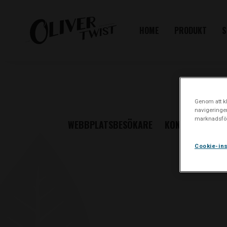
HOME
PRODUKT
S
Genom att kl
navigeringe
marknadsför
WEBBPLATSBESÖKARE
KONSUMENTPAN
Cookie-ins