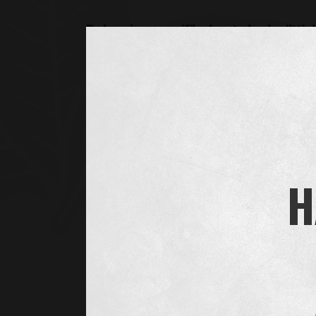
Du har vissa specifika lagstadgade rättig
Rätt till tillgång/registerutdrag
Du har rätt att få veta vilka personuppgifter vi beh
kostnad.
Rätt till dataportabilitet
Du har rätt att begära en kopia av de personuppgifte
tekniskt möjligt, vilket avgörs av Oliver Twist, har d
gäller för personuppgifter som behandlas på automa
H
Rättelse av felaktiga uppgifter
Du har rätt att begära att vi korrigerar felaktig eller
Radering av vissa uppgifter
Du har rätt att begära att vi raderar dina personup
personuppgifterna för, om behandlingen baseras på 
som vi har gjort och det saknas stöd för vårt berät
uppfylla en rättslig förpliktelse.