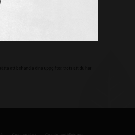
elagstiftning eller t.ex. om vi måste behålla vissa
t att dina personuppgifter är korrekta, kan du begära
ätta att behandla dina uppgifter, trots att du har