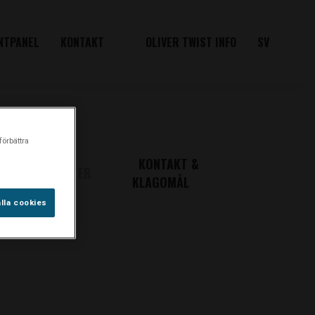
NTPANEL
KONTAKT
OLIVER TWIST INFO
SV
förbättra
KONTAKT &
R
RÄTTIGHETER
KLAGOMÅL
lla cookies