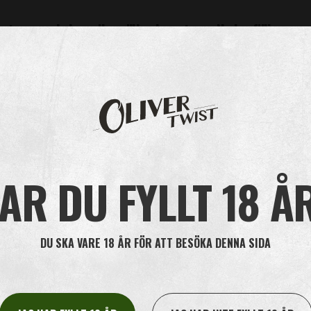
heter som du kan göra gällande mot oss. Nedan följer en 
andlar om dig. På begäran från dig tillhandahåller vi skriftlig informati
r som du har tillhandahållit oss i ett strukturerat, allmänt använt och m
u även rätt att begära att vi överför dessa personuppgifter till en annan 
tiserad väg och som grundas på ett avtal med dig eller ditt samtycke.
AR DU FYLLT 18 Å
 ofullständig information om dig själv.
DU SKA VARE 18 ÅR FÖR ATT BESÖKA DENNA SIDA
pgifter under vissa förutsättningar, t.ex. om personuppgifterna inte län
ditt samtycke och du har återkallat sådant samtycke, om du invänder m
tigade intresse, om personuppgifternas behandlas på ett olagligt sätt e