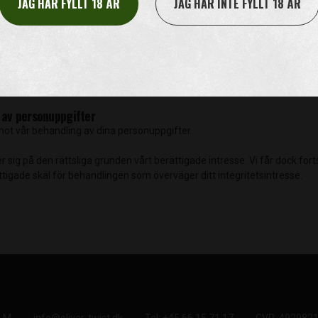
JAG HAR FYLLT 18 ÅR
JAG HAR INTE FYLLT 18 ÅR
ändå spara dina personuppgifter pga. lagkrav såsom bokförings- och skatt
r försvara rättsligt anspråk.
nuppgifter
ling av dina personuppgifter i vissa fall. Om du exempelvis har bestridi
ss möjlighet att kontrollera om personuppgifterna är korrekta.
 av personuppgifter
 mot vår behandling av dina personuppgifter.
sig på den rättsliga grunden vårt berättigade intresse. Vi får dock forts
tigade skäl för behandlingen som överväger ditt integritetsintresse.