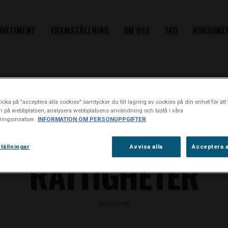
ORTIMENT
FRAMSTÄLLNING
OM OSS
FAQ
KONSUME
icka på "acceptera alla cookies" samtycker du till lagring av cookies på din enhet för att 
n på webbplatsen, analysera webbplatsens användning och bistå i våra
ingsinsatser.
INFORMATION OM PERSONUPPGIFTER
EL
KUNDTJÄNST
JOBBSÖKANDE
SAMARBETSPARTNE
tällningar
Avvisa alla
Acceptera a
RÄTTIGHETER