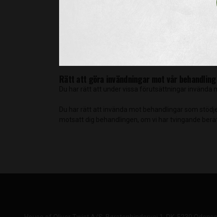
Trots din begäran om radering måste vi i vissa fall 
uppgifter för att kunna fastställa, göra gällande elle
Rätt till begränsning av behandling dina perso
Du har rätt att begära en begränsning av vår behand
begränsning av behandlingen under en tid som ger o
Rätt att göra invändningar mot vår behandling
Du har rätt att under vissa förutsättningar invända
Du har rätt att invända mot behandlingar som stödjer 
motsatt dig behandlingen, om vi har tvingande berät