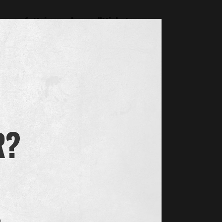
sammanfattning av dessa rättigheter.
on om vår behandling om dina personuppgifter utan
askinläsbart format. Under förutsättning att det är
personuppgiftsansvarig. Rätten till dataportabilitet
R?
gre är nödvändiga för det ändamål som vi samlade in
ot en intresseavvägning av berättigat intresse
ller om personuppgifterna måste raderas för att