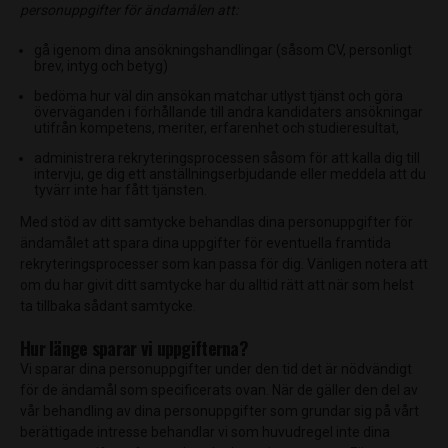
personuppgifter för ändamålen att:
gå igenom dina ansökningshandlingar (såsom CV, personligt
brev, intyg och betyg)
bedöma hur väl din ansökan matchar utlyst tjänst och göra
överväganden i förhållande till andra kandidaters ansökningar
utifrån kompetens, meriter, erfarenhet och studieresultat,
administrera rekryteringsprocessen såsom för att kalla dig till
intervju, ge dig ett anställningserbjudande eller meddela att du
tyvärr inte har fått tjänsten.
Med stöd av ditt samtycke behandlas dina personuppgifter för
ändamålet att spara dina uppgifter för eventuella framtida
rekryteringsprocesser som kan passa för dig. Vänligen notera att
om du har givit ditt samtycke har du alltid rätt att när som helst
ta tillbaka sådant samtycke.
Hur länge sparar vi uppgifterna?
Vi sparar dina personuppgifter under den tid det är nödvändigt
för de ändamål som specificerats ovan. När de gäller den del av
vår behandling av dina personuppgifter som grundar sig på vårt
berättigade intresse behandlar vi som huvudregel inte dina