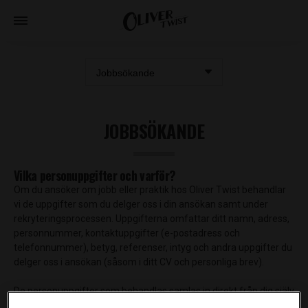
JOBBSÖKANDE
Vilka personuppgifter och varför?
Om du ansöker om jobb eller praktik hos Oliver Twist behandlar
vi de uppgifter som du delger oss i din ansökan samt under
rekryteringsprocessen. Uppgifterna omfattar ditt namn, adress,
personnummer, kontaktuppgifter (e-postadress och
telefonnummer), betyg, referenser, intyg och andra uppgifter du
delger oss i ansökan (såsom i ditt CV och personliga brev).
De personuppgifter som behandlas samlas in direkt från dig själv
i de fall du kontaktar Oliver Twist personligen eller via e-