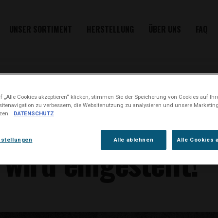
UNSER SORTIMENT
HERSTELLUNG
ÜBER UNS
FAQ
KONTAKT
 „Alle Cookies akzeptieren“ klicken, stimmen Sie der Speicherung von Cookies auf Ihr
itenavigation zu verbessern, die Websitenutzung zu analysieren und unsere Market
ge Information –
tzen.
DATENSCHUTZ
nstellungen
Alle ablehnen
Alle Cookies 
wird eingestellt!