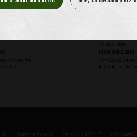
H BIN 18 JAHRE ODER ÄLTER
NEIN, ICH BIN JÜNGER ALS 1
13. AUG.. 2019
IST
INTERTABAC 2019
les Manager bei
Vom 20.-22. Septem
it Kautab…
Internationale Fac
e M
info@oliver-twist.dk
Tel: +45 66 15 71 17
CVR: 492982