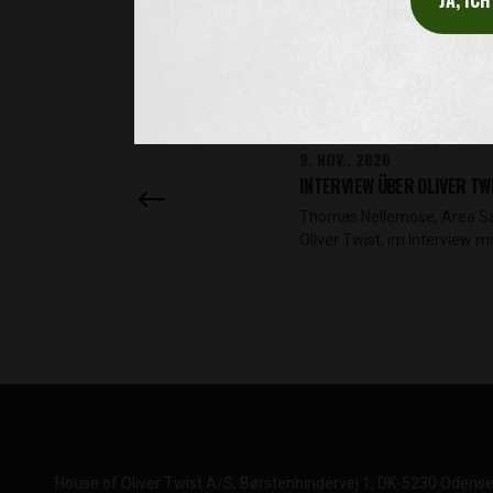
JA, IC
9. NOV.. 2020
INTERVIEW ÜBER OLIVER TW
Thomas Nellemose, Area Sa
Oliver Twist, im Interview m
House of Oliver Twist A/S
Børstenbindervej 1
DK-5230 Odens