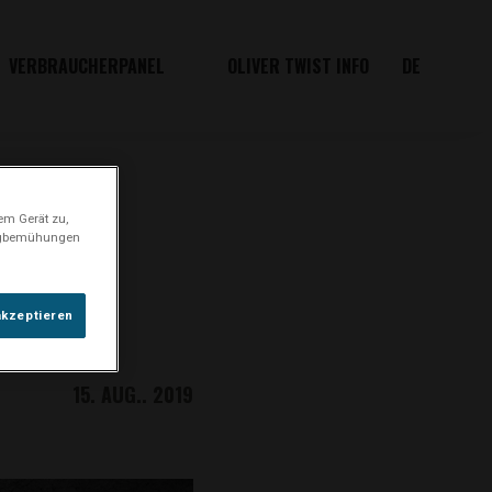
VERBRAUCHERPANEL
OLIVER TWIST INFO
DE
em Gerät zu,
ingbemühungen
akzeptieren
15. AUG.. 2019