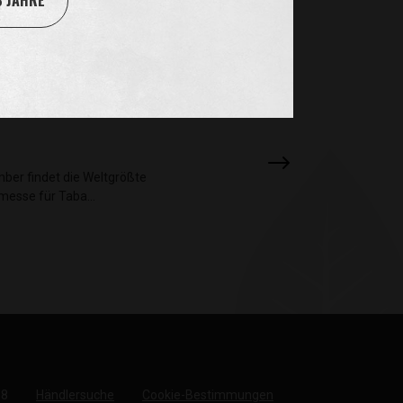
8 JAHRE
ber findet die Weltgrößte
hmesse für Taba…
18
Händlersuche
Cookie-Bestimmungen