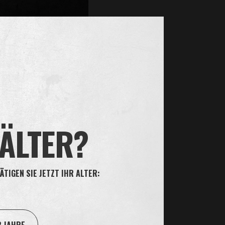
n unser Produktportfolio
 ÄLTER?
ukt vom Markt nehmen, liegt
 für neue Produkte und
en möchten.
dnis und stehen bei Fragen
ÄTIGEN SIE JETZT IHR ALTER: