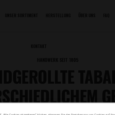
UNSER SORTIMENT
HERSTELLUNG
ÜBER UNS
FAQ
KONTAKT
HANDWERK SEIT 1805
NDGEROLLTE TABA
RSCHIEDLICHEM 
 „Alle Cookies akzeptieren“ klicken, stimmen Sie der Speicherung von Cookies auf Ihr