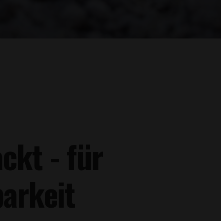
kt - für
barkeit