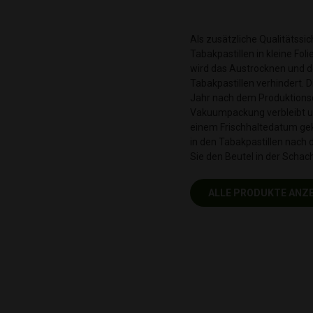
Als zusätzliche Qualitätss
Tabakpastillen in kleine Fo
wird das Austrocknen und 
Tabakpastillen verhindert. D
Jahr nach dem Produktionsd
Vakuumpackung verbleibt un
einem Frischhaltedatum gek
in den Tabakpastillen nach
Sie den Beutel in der Scha
ALLE PRODUKTE ANZ