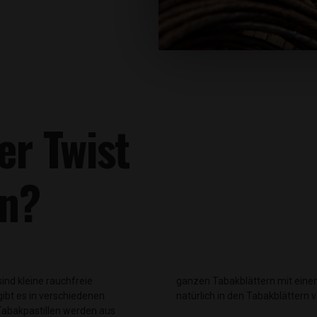
er Twist
en?
sind kleine rauchfreie
m Nikotingehalt, wie er
gibt es in verschiedenen
natürlich in den Tabakblättern 
Tabakpastillen werden aus