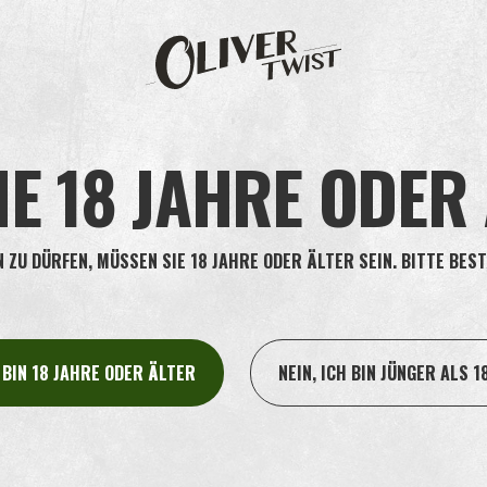
Tabakpastillen entstammt ausschließl
Nikotingehalt wird von uns nicht verä
Die bei der Anwendung freigesetzte 
auf der Tabakpastille kauen und wie 
behalten.
Der durchschnittliche Nikotingehalt in
IE 18 JAHRE ODER
beträgt 5 mg. Das mag vielleicht nach
jedoch bei dem Gebrauch nicht auf
Nikotin in der Tabakpastille vorhande
ZU DÜRFEN, MÜSSEN SIE 18 JAHRE ODER ÄLTER SEIN. BITTE BEST
H BIN 18 JAHRE ODER ÄLTER
NEIN, ICH BIN JÜNGER ALS 1