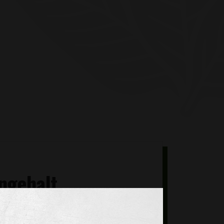
ingehalt
l der Tabakpflanze. Der Nikotingehalt der