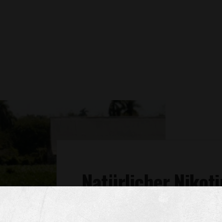
Natürlicher Nikot
Nikotin ist ein natürlicher Bestandtei