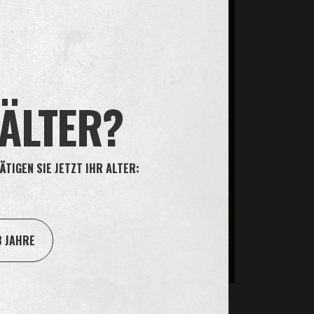
ich den Tabakblättern. Der natürliche
ndert oder künstlich zugefügt.
Nikotinmenge hängt davon ab, wie viel Sie
lange Sie die Tabakpastille im Mund
 einer Oliver Twist Tropical Tabakpastille
 ÄLTER?
 viel klingen, die ganze Menge Nikotin wird
genommen. Nach Gebrauch wird noch immer
n sein.
ÄTIGEN SIE JETZT IHR ALTER:
8 JAHRE