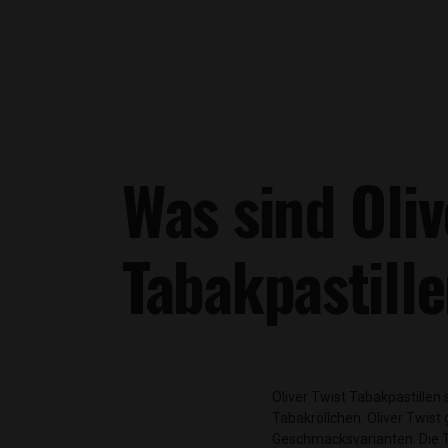
Was sind Oliv
Tabakpastill
Oliver Twist Tabakpastillen 
ganzen Tabakblättern mit eine
Tabakröllchen. Oliver Twist 
Geschmacksvarianten. Die 