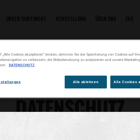
UNSER SORTIMENT
HERSTELLUNG
ÜBER UNS
FAQ
 „Alle Cookies akzeptieren“ klicken, stimmen Sie der Speicherung von Cookies auf Ihr
KONTAKT
itenavigation zu verbessern, die Websitenutzung zu analysieren und unsere Market
tzen.
DATENSCHUTZ
ER
KUNDENSERVICE
BEWERBER
KOOPERATIONEN
nstellungen
Alle ablehnen
Alle Cookies 
DATENSCHUTZ