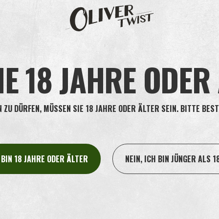
ien bezüglich der Verarbeitung persönlicher Daten an und ist stets bem
en, die eine Beziehung mit House of Oliver Twist A/S (“
Oliver Twist
”) h
IE 18 JAHRE ODER
/S), Handelsregisternummer 49298218, Børstenbindervej 1, DK-5230 Ode
sönlichen Daten.
ZU DÜRFEN, MÜSSEN SIE 18 JAHRE ODER ÄLTER SEIN. BITTE BEST
/
(die „
Website
“) besuchen. Erfahren Sie mehr über unsere Nutzung vo
en Websites, die nicht zu Oliver Twist gehören. Oliver Twist ist nicht f
H BIN 18 JAHRE ODER ÄLTER
NEIN, ICH BIN JÜNGER ALS 1
h daher über die für die jeweilige Website geltenden Datenschutzbestim
en an dieser Datenschutzerklärung vorzunehmen. Sämtliche Änderungen
2019