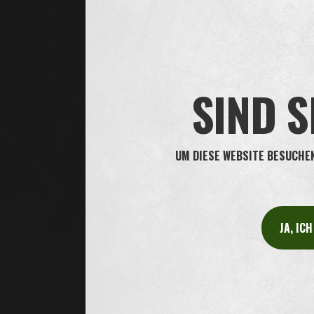
House of Oliver Twist wendet die geltenden Richtlin
schützen.
Diese Datenschutzerklärung richtet sich an diejenig
SIND S
Verantwortlicher für die Datenverarbeitung
House of Oliver Twist A/S (Herman Krügers Eftf. A
Verarbeitung der von Ihnen/über Sie erhaltenen per
UM DIESE WEBSITE BESUCHEN 
Cookies
Wir nutzen Cookies, wenn Sie
https://oliver-twist.de
Links zu anderen Websites
Diese Website enthält möglicherweise Links zu ander
JA, IC
Websites verantwortlich. Bitte informieren Sie sic
Änderungen dieser Datenschutzerklärung
Oliver Twist behält sich das Recht vor, Änderung
Letzte Aktualisierung dieser Informationen: 07.02.