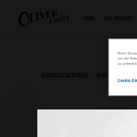
HOME
DAS PRODUKT
Wenn Sie auf
um die Webs
zu unterstü
VERBRAUCHERPANEL
WEBSITEBESUCH
Cookie-Ei