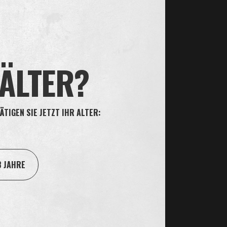
üht, ihre privaten Informationen bestmöglich zu
aben.
 ÄLTER?
nse, Dänemark ist der Verantwortliche für die
ÄTIGEN SIE JETZT IHR ALTER:
n Cookies unter
Informationen über Cookies.
ür die Verarbeitung persönlicher Daten durch andere
8 JAHRE
mungen.
 werden auf der Website kundgegeben.