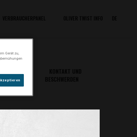
VERBRAUCHERPANEL
OLIVER TWIST INFO
DE
em Gerät zu,
ingbemühungen
IHRE
KONTAKT UND
RECHTE
BESCHWERDEN
akzeptieren