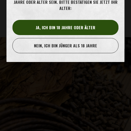
JAHRE ODER ÄLTER SEIN. BITTE BESTÄTIGEN SIE JETZT IHR
OLIVER TWIST DARF MICH IM ZUSAMMENHANG MIT
ALTER:
VERBRAUCHERUMFRAGEN PER MAIL UND POST
KONTAKTIEREN:
Ja, ich stimme zu. (Sie können Ihre Einwilligung jederzeit
widerrufen) Lesen Sie unsere
Datenschutzerklärung
.
JA, ICH BIN 18 JAHRE ODER ÄLTER
ANMELDEN
NEIN, ICH BIN JÜNGER ALS 18 JAHRE