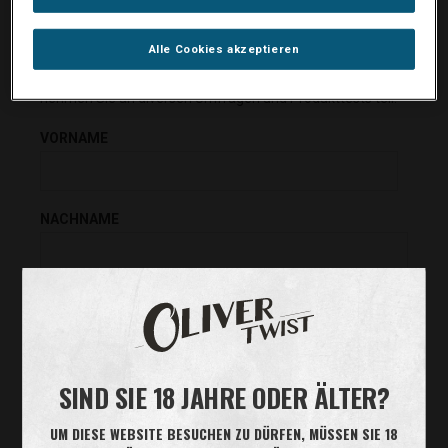
Haben Sie keinen Login-Code?
Alle Cookies akzeptieren
Werden Sie Mitglied unseres Verbraucherpanels, und
nehmen Sie an diversen Umfragen und Produkttests teil:
VORNAME
NACHNAME
E-MAIL
LAND
SIND SIE 18 JAHRE ODER ÄLTER?
UM DIESE WEBSITE BESUCHEN ZU DÜRFEN, MÜSSEN SIE 18