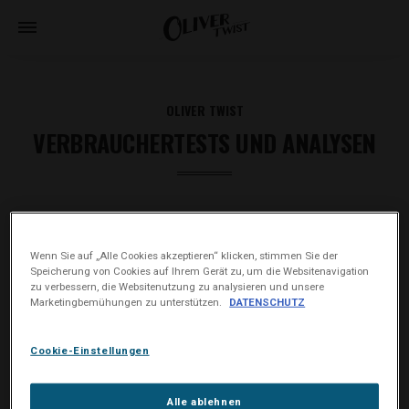
OLIVER TWIST
VERBRAUCHERTESTS UND ANALYSEN
Ihre Meinung zählt
Wenn Sie auf „Alle Cookies akzeptieren“ klicken, stimmen Sie der
Möchten Sie an zukünftigen Oliver Twist Produkttests und
Speicherung von Cookies auf Ihrem Gerät zu, um die Websitenavigation
Analysen teilnehmen? Sie finden Ihre Log-in-Daten im
zu verbessern, die Websitenutzung zu analysieren und unsere
Marketingbemühungen zu unterstützen.
DATENSCHUTZ
Deckel der Oliver Twist Dose.
LOGIN
Cookie-Einstellungen
LOG-IN
Alle ablehnen