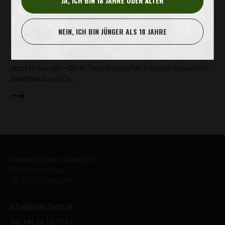
JA, ICH BIN 18 JAHRE ODER ÄLTER
NEIN, ICH BIN JÜNGER ALS 18 JAHRE
6. MAI. 2019
OLIVER TWIST FROSTED
Jetzt im Handel – Oliver Twist Frosted Mit frischem Spearmint-
Geschmack und Co…
House of Oliver Twist A/S
Børstenbindervej 1
DK-5230 Odense M
info@oliver-twist.dk
Tel: +45 66 15 71 17