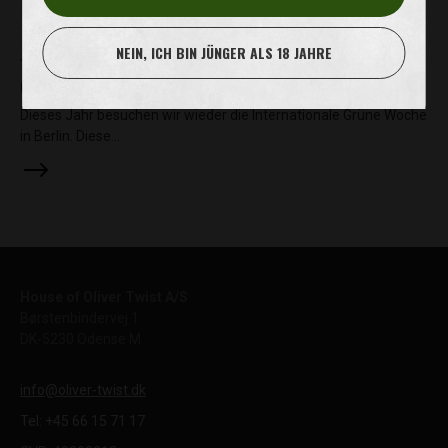
NEIN, ICH BIN JÜNGER ALS 18 JAHRE
17. JAN.. 2018
OLIVER TWIST AUF DER INTERNATIONALEN GRÜNE WOCHE
Dieses Jahr besuchen wir wieder die Internationale Grüne Woche
in Berlin. Diese…
House of Oliver Twist A/S
Børstenbindervej 1
DK-5230 Odense M
info@oliver-twist.dk
Tel: +45 66 15 71 17