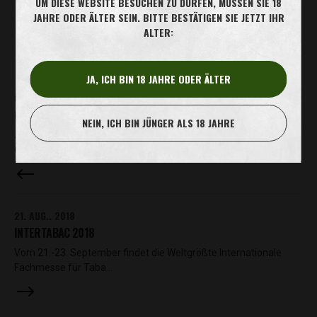
UM DIESE WEBSITE BESUCHEN ZU DÜRFEN, MÜSSEN SIE 18
JAHRE ODER ÄLTER SEIN. BITTE BESTÄTIGEN SIE JETZT IHR
ALTER:
JA, ICH BIN 18 JAHRE ODER ÄLTER
6. MAI. 2019
OLIVER TWIST FROSTED
NEIN, ICH BIN JÜNGER ALS 18 JAHRE
Jetzt im Handel – Oliver Twist Frosted Mit frischem Spearmint-
Geschmack und Co…
21. AUG.. 2018
INTERTABAC 2018
Vom 21.-23. September findet die Weltgrößte Internationale
Fachmesse für Taba…