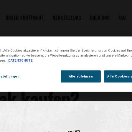
UNSER SORTIMENT
HERSTELLUNG
ÜBER UNS
FAQ
 „Alle Cookies akzeptieren“ klicken, stimmen Sie der Speicherung von Cookies auf Ihr
KONTAKT
itenavigation zu verbessern, die Websitenutzung zu analysieren und unsere Market
tzen.
DATENSCHUTZ
 ich Oliver Twist
nstellungen
Alle ablehnen
Alle Cookies 
ak kaufen?
 gibt es in ganz Deutschland zu kaufen.