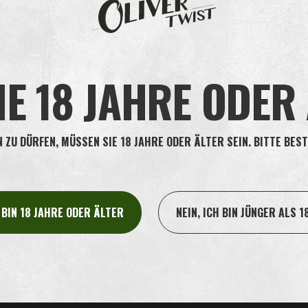
in Tabakgeschäften und in verschiedenen deutschen
Webshops
erhältlich.
suche
um ein Geschäft in Ihrer Nähe zu finden, das Oliver Twist Kautabak
IE 18 JAHRE ODER
n Ihrer Nähe?
il:
info@oliver-twist.dk
oder rufen Sie uns an Tel.: +45 66 15 71 17.
ZU DÜRFEN, MÜSSEN SIE 18 JAHRE ODER ÄLTER SEIN. BITTE BEST
H BIN 18 JAHRE ODER ÄLTER
NEIN, ICH BIN JÜNGER ALS 1