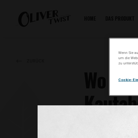
HOME
DAS PRODUKT
Wenn Sie auf
um die Webs
ZURÜCK
zu unterstü
Wo kann
Cookie-Ei
Kautab
Oliver Twist Tabakpastillen