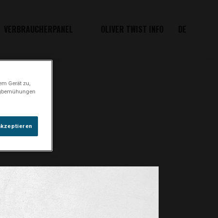
VERBRAUCHERPANEL
OLIVER TWIST INFO
DE
em Gerät zu,
ingbemühungen
akzeptieren