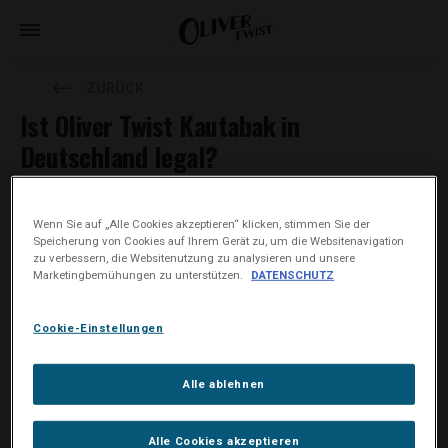
ZURÜCK
Ist Oliver Twist Kautabak in
Deutschland legal?
Ja, Oliver Twist Kautabak ist und bleibt in Deutschland legal.
Wenn Sie auf „Alle Cookies akzeptieren“ klicken, stimmen Sie der
Speicherung von Cookies auf Ihrem Gerät zu, um die Websitenavigation
Derzeit besteht bei einigen Konsumenten eine gewisse
zu verbessern, die Websitenutzung zu analysieren und unsere
Unsicherheit bei der Verwendung unseres traditionellen
Marketingbemühungen zu unterstützen.
DATENSCHUTZ
Kautabakproduktes „Oliver Twist“. Die Sorge, dass unser Produkt
nicht mehr verkehrsfähig oder gar illegal sei, ist vollkommen
Cookie-Einstellungen
unbegründet. Traditionell hergestellter Kautabak erfüllt alle
rechtlichen Anforderungen in Deutschland und der Europäischen
Union und bleibt legal.
Alle ablehnen
Rechtliche Grundlage:
Alle Cookies akzeptieren