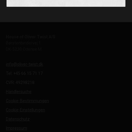
House of Oliver Twist A/S
Børstenbindervej 1
DK-5230 Odense M
info@oliver-twist.dk
Tel: +45 66 15 71 17
CVR: 49298218
Händlersuche
Cookie-Bestimmungen
Cookie-Einstellungen
Datenschutz
Impressum