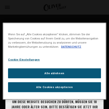
House of Oliver Twist A/S
Børstenbindervej 1
Wenn Sie auf „Alle Cookies akzeptieren“ klicken, stimmen Sie der
DK-5230 Odense M
Speicherung von Cookies auf Ihrem Gerät zu, um die Websitenavigation
zu verbessern, die Websitenutzung zu analysieren und unsere
Marketingbemühungen zu unterstützen.
DATENSCHUTZ
info@oliver-twist.dk
Tel: +45 66 15 71 17
Cookie-Einstellungen
CVR: 49298218
Händlersuche
Alle ablehnen
Cookie-Bestimmungen
Cookie-Einstellungen
Alle Cookies akzeptieren
SIND SIE 18 JAHRE ODER ÄLTER?
Datenschutz
UM DIESE WEBSITE BESUCHEN ZU DÜRFEN, MÜSSEN SIE 18
Impressum
JAHRE ODER ÄLTER SEIN. BITTE BESTÄTIGEN SIE JETZT IHR