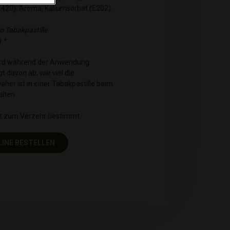
E420), Aroma, Kaliumsorbat (E202).
o Tabakpastille:
.*
 wird während der Anwendung
t davon ab, wie viel die
aher ist in einer Tabakpastille beim
lten.
cht zum Verzehr bestimmt.
LINE BESTELLEN