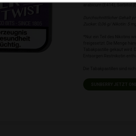
arabicum (E414), Sorbitol (
Durchschnittlicher Gehalt pr
Zucker: 0,06 g/ Nikotin: 5 mg
*Nur ein Teil des Nikotins
freigesetzt. Die Menge häng
Tabakpastille gekaut wird. D
Entsorgen Restnikotin entha
Die Tabakpastillen sind ni
SUNBERRY JETZT ON