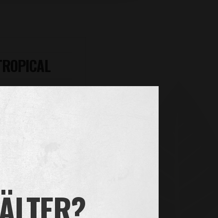
TROPICAL
 ÄLTER?
EHR ERFAHREN