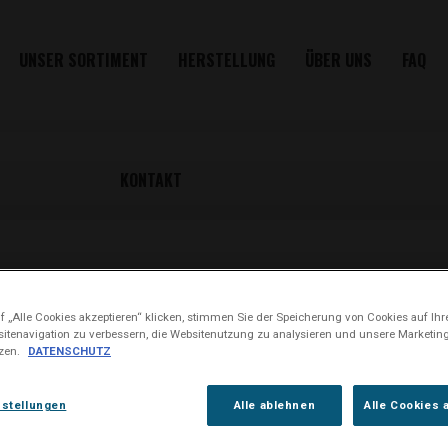
UNSER SORTIMENT
HERSTELLUNG
ÜBER UNS
FAQ
KONTAKT
SUNBERRY
 „Alle Cookies akzeptieren“ klicken, stimmen Sie der Speicherung von Cookies auf Ihr
itenavigation zu verbessern, die Websitenutzung zu analysieren und unsere Market
tzen.
DATENSCHUTZ
Oliver Twist Kautabak m
Johannisbeere
nstellungen
Alle ablehnen
Alle Cookies 
Inhaltsstoffe: Tabak, Wasse