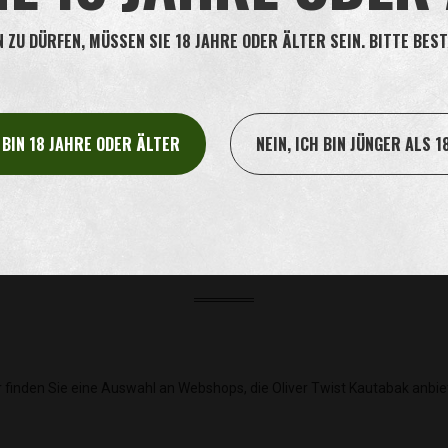
ZU DÜRFEN, MÜSSEN SIE 18 JAHRE ODER ÄLTER SEIN. BITTE BEST
H BIN 18 JAHRE ODER ÄLTER
NEIN, ICH BIN JÜNGER ALS 1
WEBSHOPS
r finden Sie eine Auswahl an Webshops, die Oliver Twist Kautabak anbie