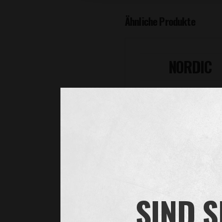
Ähnliche Produkte
NORDIC
SIND S
MEHR ERFAHREN