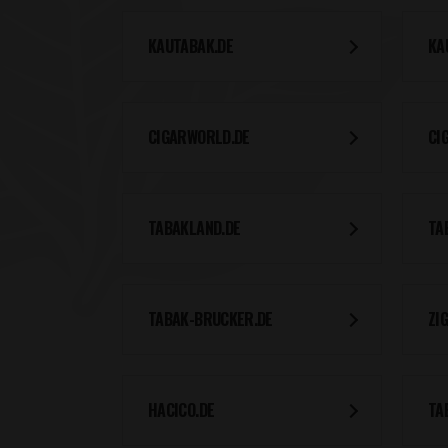
KAUTABAK.DE
KA
CIGARWORLD.DE
CI
TABAKLAND.DE
TA
TABAK-BRUCKER.DE
ZI
HACICO.DE
TA