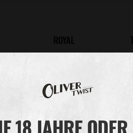
ROYAL
IE 18 JAHRE ODER
MEHR ERFAHREN
M