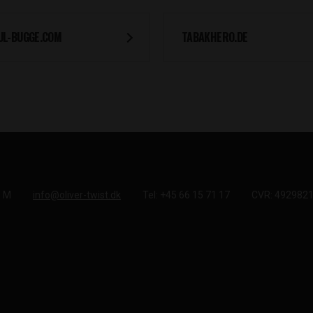
UL-BUGGE.COM
TABAKHERO.DE
e M
info@oliver-twist.dk
Tel: +45 66 15 71 17
CVR: 492982