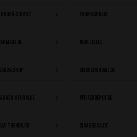
UTABAK-SHOP.DE
TABAKGURU.DE
GARMAXX.DE
NOBLEGO.DE
BAK24.SHOP
SMOKERSHOME.DE
GARREN-STURM.DE
PFEIFENDEPOT.DE
BAC-TRENDS.CH
CIGARRE24.DE