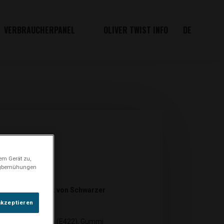
VERBRAUCHERPANEL
OLIVER TWIST INFO
DE
em Gerät zu,
ingbemühungen
it dem Geschmack von Schwarzer
akzeptieren
r, Zucker, Glycerin (E422), Gummi