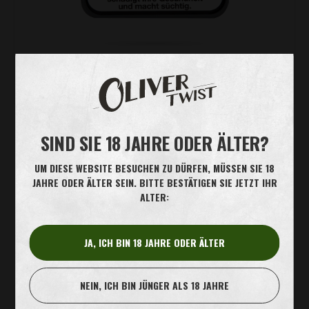
MEHR ERFAHREN
SIND SIE 18 JAHRE ODER ÄLTER?
UM DIESE WEBSITE BESUCHEN ZU DÜRFEN, MÜSSEN SIE 18
JAHRE ODER ÄLTER SEIN. BITTE BESTÄTIGEN SIE JETZT IHR
WEBSHOPS
ALTER:
JA, ICH BIN 18 JAHRE ODER ÄLTER
Hier finden Sie eine Auswahl an Webshops, die Oliver Twist
Kautabak anbieten.
NEIN, ICH BIN JÜNGER ALS 18 JAHRE
KAUTABAK.DE