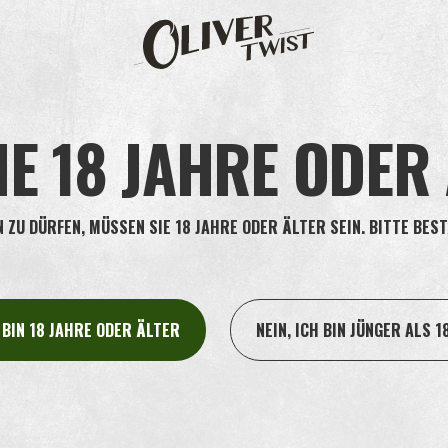
brauch wird noch immer Nikotin in der Tabakpastille vorhanden sein.
wird, hängt davon ab, wie viel Sie die Tabakpastille kauen und wie lange 
iner Stunde wird bei dem Gebrauch von Oliver Twist Tropical ca. 2 mg N
otingehalt pro Variante sehen Sie hier.
IE 18 JAHRE ODER
ZU DÜRFEN, MÜSSEN SIE 18 JAHRE ODER ÄLTER SEIN. BITTE BEST
H BIN 18 JAHRE ODER ÄLTER
NEIN, ICH BIN JÜNGER ALS 1
WORIN UNTERSCHEI
EINER TABAKPASTIL
EINER ZIGARETTE?
Beim Rauchen einer 
über die Lungen 