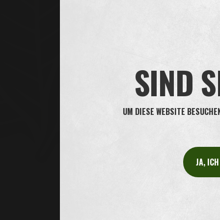
nicht aufgenommen. Nach Ge
Wie viel Nikotin freigesetzt 
Twist anwenden. Innerhalb e
freigesetzt.
Den genauen Nik
SIND S
UM DIESE WEBSITE BESUCHEN 
JA, IC