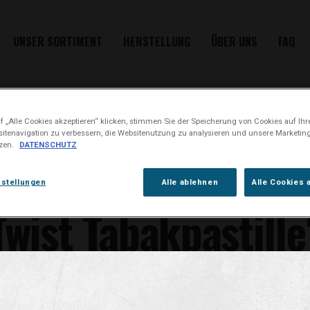
UNSER SORTIMENT
HERSTELLUNG
ÜBER UNS
FAQ
KONTAKT
 „Alle Cookies akzeptieren“ klicken, stimmen Sie der Speicherung von Cookies auf Ihr
itenavigation zu verbessern, die Websitenutzung zu analysieren und unsere Market
tzen.
DATENSCHUTZ
l Nikotin enthält e
nstellungen
Alle ablehnen
Alle Cookies 
Twist Tabakpastille
ille enthält ca. 5 mg Nikotin. Die ganze Menge Nikotin wird jedoch bei 