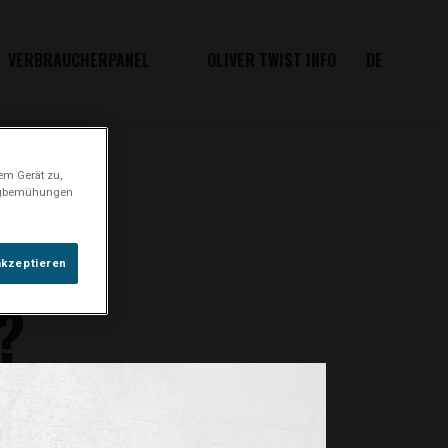
VERBRAUCHERPANEL
OLIVER TWIST INFO
DE
em Gerät zu,
ingbemühungen
ine
akzeptieren
?
dem Gebrauch