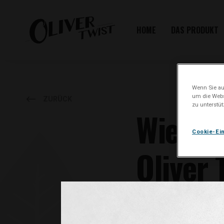
HOME
DAS PRODUKT
Wenn Sie auf
um die Webs
ZURÜCK
zu unterstü
Wie vie
Cookie-Ei
Oliver 
Eine Oliver Twist Tabakpast