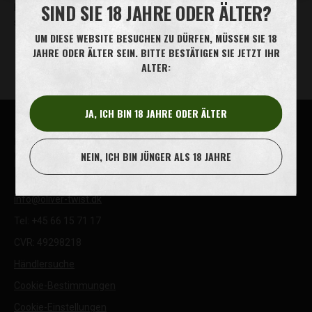
SIND SIE 18 JAHRE ODER ÄLTER?
Bei Neuanwendern können Oliver Twist Tabakpastillen ein
starkes und kratzendes …
UM DIESE WEBSITE BESUCHEN ZU DÜRFEN, MÜSSEN SIE 18
JAHRE ODER ÄLTER SEIN. BITTE BESTÄTIGEN SIE JETZT IHR
ALTER:
JA, ICH BIN 18 JAHRE ODER ÄLTER
House of Oliver Twist A/S
Børstenbindervej 1
NEIN, ICH BIN JÜNGER ALS 18 JAHRE
DK-5230 Odense M
info@oliver-twist.dk
Tel: +45 66 15 71 17
CVR: 49298218
Händlersuche
Cookie-Bestimmungen
Cookie-Einstellungen