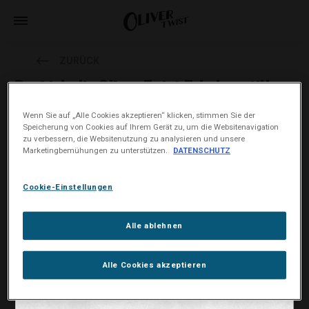
ZURÜCK
Darf ich die Oliver Twist Tabakpastille
schlucken?
Wenn Sie auf „Alle Cookies akzeptieren“ klicken, stimmen Sie der
Speicherung von Cookies auf Ihrem Gerät zu, um die Websitenavigation
zu verbessern, die Websitenutzung zu analysieren und unsere
Bitte schlucken Sie die Tabakpastille nicht, denn sie besteht aus
Marketingbemühungen zu unterstützen.
DATENSCHUTZ
Tabakblättern. Entsorgen Sie die Tabakpastille nach dem
Gebrauch. Sollten Sie dennoch eine Tabakpastille verschlucken
und sich danach unwohl fühlen, konsultieren Sie bitte Ihren Arzt.
Cookie-Einstellungen
Alle ablehnen
Alle Cookies akzeptieren
ICH HABE OLIVER TWIST ZUM ERSTEN MAL PROBIERT UND DABEI
EIN BRENNENDES GEFÜHL IM HALS GESPÜRT. WESHALB?