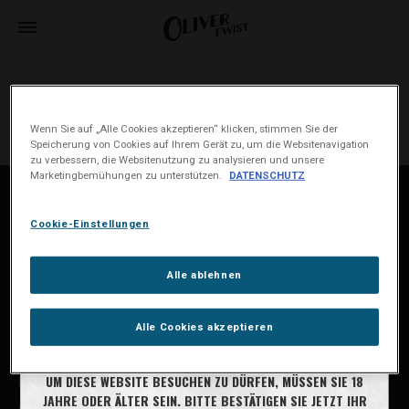
[woocommerce_cart]
Wenn Sie auf „Alle Cookies akzeptieren“ klicken, stimmen Sie der
Speicherung von Cookies auf Ihrem Gerät zu, um die Websitenavigation
zu verbessern, die Websitenutzung zu analysieren und unsere
Marketingbemühungen zu unterstützen.
DATENSCHUTZ
House of Oliver Twist A/S
Cookie-Einstellungen
Børstenbindervej 1
DK-5230 Odense M
Alle ablehnen
info@oliver-twist.dk
Tel: +45 66 15 71 17
Alle Cookies akzeptieren
SIND SIE 18 JAHRE ODER ÄLTER?
CVR: 49298218
UM DIESE WEBSITE BESUCHEN ZU DÜRFEN, MÜSSEN SIE 18
Händlersuche
JAHRE ODER ÄLTER SEIN. BITTE BESTÄTIGEN SIE JETZT IHR