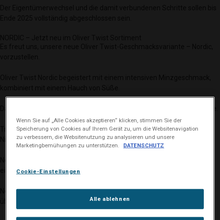
Der Eigentümerwechsel und die damit verbundenen Schritte sollen bis
Ende 2025 vollständig abgeschlossen sein.
NORDIC – Jetzt neu im Oliver Twist Sortiment
Es freut uns, unsere neue Oliver Twist-Geschmacksvariante – Nordic,
vorzustellen.
Oliver Twist Nordic begeistert mit einem intensiven Minzgeschmack,
kombiniert mit einem Hauch von Süße.
Das kühle Geschmackserlebnis gleicht einer frischen, nordischen Brise.
Wenn Sie auf „Alle Cookies akzeptieren“ klicken, stimmen Sie der
Speicherung von Cookies auf Ihrem Gerät zu, um die Websitenavigation
Trotz der geringen Größe bieten die Tobacco Bits eine effiziente
zu verbessern, die Websitenutzung zu analysieren und unsere
Nikotinabgabe.
Marketingbemühungen zu unterstützen.
DATENSCHUTZ
Nordic eignet sich besonders für Verbraucher, die auf der Suche nach
einem kühlen und kräftigen Minzgeschmack sind.
Cookie-Einstellungen
Nordic bietet zudem ein intensiveres Geschmackserlebnis als die
Alle ablehnen
übrige Produktpalette von Oliver Twist.