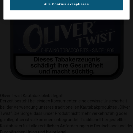
Alle Cookies akzeptieren
Oliver Twist Kautabak bleibt legal!
Derzeit besteht bei einigen Konsumenten eine gewisse Unsicherheit
bei der Verwendung unseres traditionellen Kautabakproduktes „Oliver
Twist“. Die Sorge, dass unser Produkt nicht mehr verkehrsfähig oder
gar illegal sei ist vollkommen unbegründet. Traditionell hergestellter
Kautabak erfüllt alle rechtlichen Anforderungen in Deutschland und der
Europäischen Union und bleibt legal.