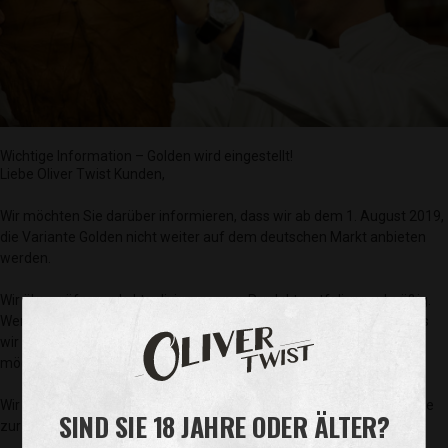
Wichtige Information – Golden wird eingestellt!
Liebe Oliver Twist Kunden,
Wir möchten Sie darüber informieren, dass wir ab dem 1. August 2019,
die Variante Golden nicht weiter auf dem deutschen Markt anbieten
werden.
Wir überprüfen und aktualisieren unser Produktportfolio regelmäßig.
Wenn wir ein Produkt vom Markt nehmen, liegt der Grund darin, dass
wir Platz für neue Produkte und Geschmacksrichtungen schaffen
möchten.
Wir bitten dafür um Ihr Verständnis und stehen bei Fragen sehr gerne
SIND SIE 18 JAHRE ODER ÄLTER?
zur Verfügung.