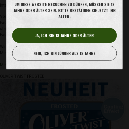
UM DIESE WEBSITE BESUCHEN ZU DÜRFEN, MÜSSEN SIE 18
InterTabac 2019
JAHRE ODER ÄLTER SEIN. BITTE BESTÄTIGEN SIE JETZT IHR
ALTER:
Vom 20.-22. September findet die Weltgrößte Internationale
Fachmesse für Tabakwaren & Raucherbedarf wieder in Dortmund
statt. 625 Aussteller aus 54 Ländern, präsentieren sich hier dem
Fachpublikum aus aller Welt.
JA, ICH BIN 18 JAHRE ODER ÄLTER
Wir sind natürlich wieder dabei und freuen uns, Sie auf unserem
NEIN, ICH BIN JÜNGER ALS 18 JAHRE
Messestand A28 in Halle 5 begrüßen zu dürfen.
Mehr Info zur InterTabac 2019 hier.
OLIVER TWIST FROSTED