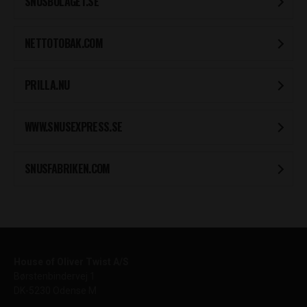
SNUSBOLAGET.SE
NETTOTOBAK.COM
PRILLA.NU
WWW.SNUSEXPRESS.SE
SNUSFABRIKEN.COM
House of Oliver Twist A/S
Børstenbindervej 1
DK-5230 Odense M