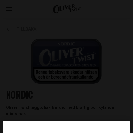
TILLBAKA
NORDIC
Oliver Twist tuggtobak Nordic med kraftig och kylande
mintsmak
Nordic innehåller: tobak, vatten, socker, lakrits, arom,
kaliumsorbat (E202).