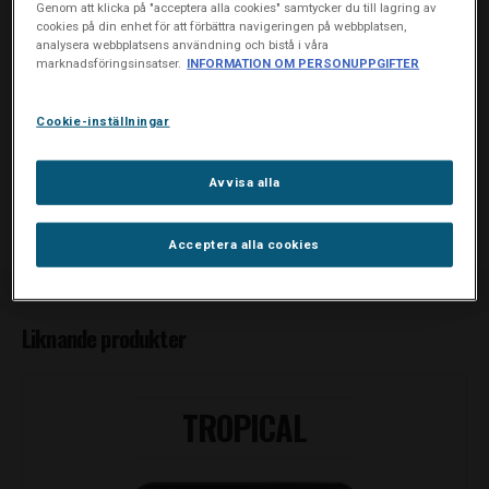
Genom att klicka på "acceptera alla cookies" samtycker du till lagring av
cookies på din enhet för att förbättra navigeringen på webbplatsen,
Genomsnittligt innehåll per portionsbit:
analysera webbplatsens användning och bistå i våra
marknadsföringsinsatser.
INFORMATION OM PERSONUPPGIFTER
Socker: 0,06 g./ Nikotin: 5 mg*
*Endast en del av nikotinet friges vid bruk. Hur mycket beror på
Cookie-inställningar
hur mycket man tuggar på portionsbiten. Därför kommer en
portionsbit att innehålla nikotin när den kasseras.
Avvisa alla
KÖP NORDIC PÅ NÄTET
Acceptera alla cookies
Liknande produkter
TROPICAL