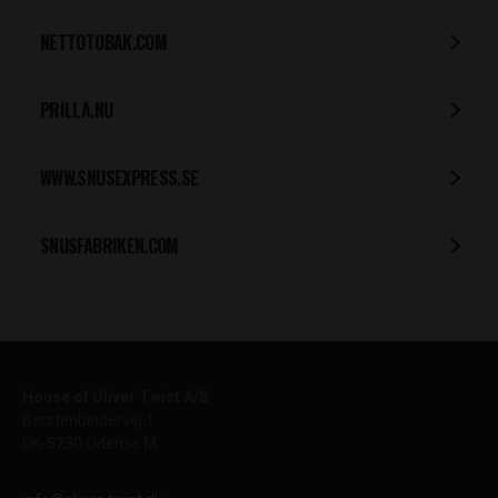
NETTOTOBAK.COM
PRILLA.NU
WWW.SNUSEXPRESS.SE
SNUSFABRIKEN.COM
House of Oliver Twist A/S
Børstenbindervej 1
DK-5230 Odense M