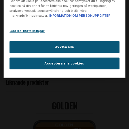
Genom att klicka på "acceptera alla cookies" samtycker du till lagring av
Genomsnittligt innehåll per portionsbit:
cookies på din enhet för att förbättra navigeringen på webbplatsen,
Socker: 0,06 g./ Nikotin: 5 mg*
analysera webbplatsens användning och bistå i våra
marknadsföringsinsatser.
INFORMATION OM PERSONUPPGIFTER
*Endast en del av nikotinet friges vid bruk. Hur mycket beror på
hur mycket man tuggar på portionsbiten. Därför kommer en
Cookie-inställningar
portionsbit att innehålla nikotin när den kasseras.
Avvisa alla
KÖP TROPICAL PÅ NÄTET
Acceptera alla cookies
Liknande produkter
GOLDEN