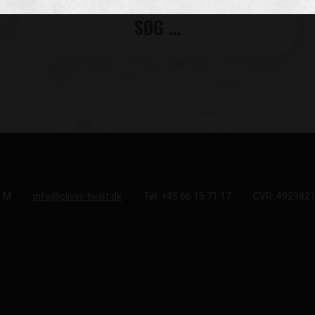
e M
info@oliver-twist.dk
Tel: +45 66 15 71 17
CVR: 492982