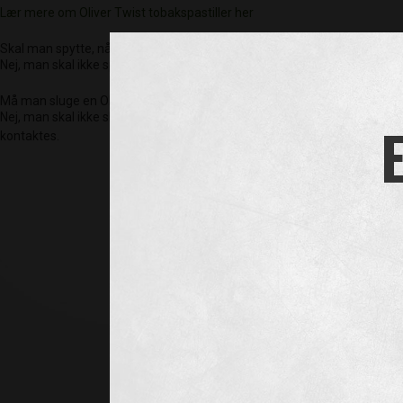
Lær mere om Oliver Twist tobakspastiller her
Skal man spytte, når man bruger Oliver Twist?
Nej, man skal ikke spytte, når man bruger Oliver Twist. En Oliver Twist
Må man sluge en Oliver Twist tobakspastil?
Nej, man skal ikke sluge tobakspastillerne, da de består af spundne to
kontaktes.
Søg på butiks
Finder du i