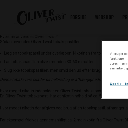
FORSIDE
WEBSHOP
PR
Hvordan anvendes Oliver Twist?
Sådan anvendes Oliver Twist tobakspastiller:
Læg en tobakspastil under overlæben. Nikotinen fra tobakspastillen f
Vi bruger coo
funktioner i
Lad tobakspastillen blive i munden 30-60 minutter.
vores hjemm
samarbejdsp
Slug ikke tobakspastillen, men smid den ud efter brug.
Denne tobaksvare skader dit helbred og er afhængighedsskabende.
Cookie - in
Hvor meget nikotin indeholder en Oliver Twist tobakspastil?
En Oliver Twist tobakspastil har et nikotinindhold på ca. 5,5 mg. Nikoti
Hvor meget nikotin der afgives ved brug af en tobakspastil, afhænger
For eksempel frigives gennemsnitligt ca. 2 mg nikotin fra Oliver Twist Bl