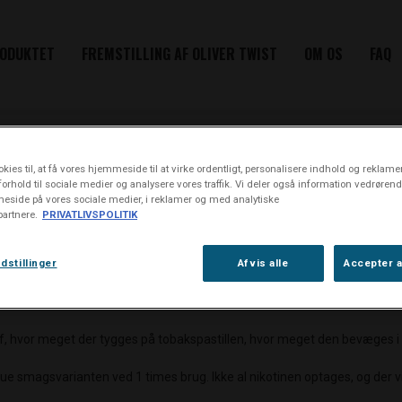
ODUKTET
FREMSTILLING AF OLIVER TWIST
OM OS
FAQ
KONTAKT
rigives langsomt.
kies til, at få vores hjemmeside til at virke ordentligt, personalisere indhold og reklamer,
 forhold til sociale medier og analysere vores traffik. Vi deler også information vedrøren
eside på vores sociale medier, i reklamer og med analytiske
artnere.
PRIVATLIVSPOLITIK
dstillinger
Afvis alle
Accepter a
nen i tobakspastiller stammer udelukkende fra tobaksbladet, som tobakspa
 af, hvor meget der tygges på tobakspastillen, hvor meget den bevæges
ue smagsvarianten ved 1 times brug. Ikke al nikotinen optages, og der vil