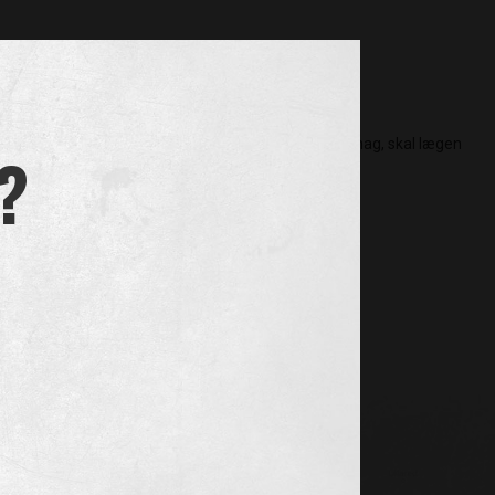
g meget mundvand ved brug.
 et uheld kommer til at sluge en pastil og føler ubehag, skal lægen
?
ere i Danmark.
66 15 71 17
.