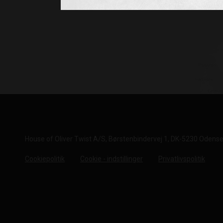
House of Oliver Twist A/S
Børstenbindervej 1
DK-5230 Odens
Cookiepolitik
Cookie - indstillinger
Privatlivspolitik