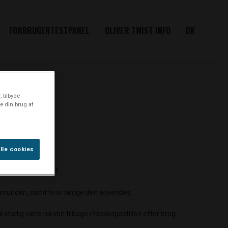
FORBRUGERTESTPANEL
OLIVER TWIST INFO
DK
 tilbyde
de din brug af
lle cookies
stillen er lavet af.
 i munden, samt hvor længe den anvendes.
 stadig være nikotin tilbage i tobakspastillen efter brug.