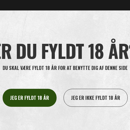
 tobakspastil er ca. 1 cm lang og 0,5 cm tyk og skaber derfor ikke særli
baksblade. Man skal smide dem i skraldespanden efter brug. Hvis man ved
ER DU FYLDT 18 ÅR
FIND BUTIK
DU SKAL VÆRE FYLDT 18 ÅR FOR AT BENYTTE DIG AF DENNE SIDE
JEG ER FYLDT 18 ÅR
JEG ER IKKE FYLDT 18 ÅR
navn, gade, postnummer eller by og se listen med Oliver Twist forhandl
kke det, du søger, så kontakt os på
info@oliver-twist.dk
eller ring på
+45 