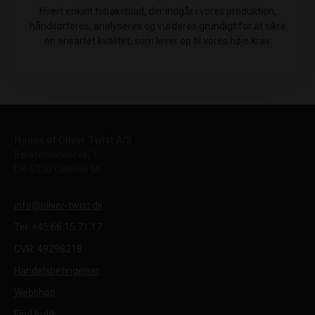
Hvert enkelt tobaksblad, der indgår i vores produktion,
håndsorteres, analyseres og vurderes grundigt for at sikre
en ensartet kvalitet, som lever op til vores høje krav.
House of Oliver Twist A/S
Børstenbindervej 1
DK-5230 Odense M
info@oliver-twist.dk
Tel: +45 66 15 71 17
CVR: 49298218
Handelsbetingelser
Webshop
Find butik