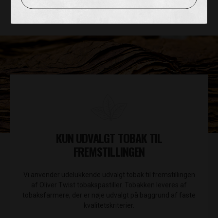
KUN UDVALGT TOBAK TIL
FREMSTILLINGEN
Vi anvender udelukkende udvalgt tobak til fremstillingen
af Oliver Twist tobakspastiller. Tobakken leveres af
tobaksfarmere, der er nøje udvalgt på baggrund af faste
kvalitetskriterier.