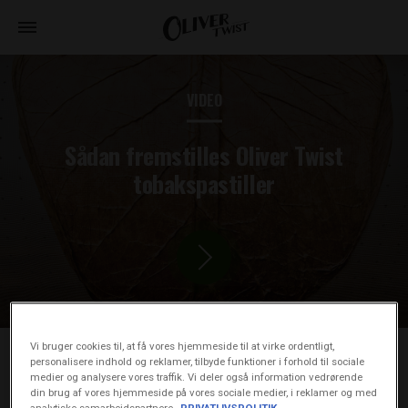
VIDEO
Sådan fremstilles Oliver Twist
tobakspastiller
Vi bruger cookies til, at få vores hjemmeside til at virke ordentligt,
personalisere indhold og reklamer, tilbyde funktioner i forhold til sociale
Fra tobaksfrø til røgfri tobak
medier og analysere vores traffik. Vi deler også information vedrørende
din brug af vores hjemmeside på vores sociale medier, i reklamer og med
analytiske samarbejdspartnere.
PRIVATLIVSPOLITIK