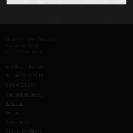
House of Oliver Twist A/S
Børstenbindervej 1
DK-5230 Odense M
info@oliver-twist.dk
Tel: +45 66 15 71 17
CVR: 49298218
Handelsbetingelser
Webshop
Find butik
Cookiepolitik
Cookie - indstillinger