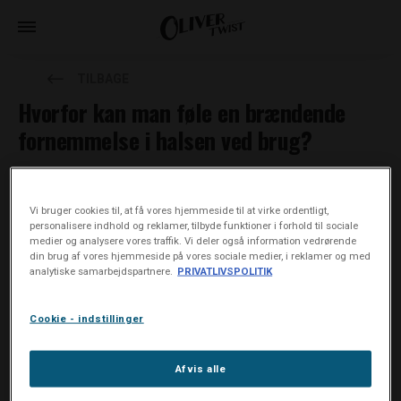
TILBAGE
Hvorfor kan man føle en brændende
fornemmelse i halsen ved brug?
Når man starter med at bruge Oliver Twist, kan man i
begyndelsen opleve en stærk og kradsende fornemmelse i
Vi bruger cookies til, at få vores hjemmeside til at virke ordentligt,
halsen. Nikotinen optages gennem mundens slimhinder, når man
personalisere indhold og reklamer, tilbyde funktioner i forhold til sociale
medier og analysere vores traffik. Vi deler også information vedrørende
anvender Oliver Twist. Den kradsende fornemmelse kan skyldes,
din brug af vores hjemmeside på vores sociale medier, i reklamer og med
at man tygger for meget på tobakspastillen. Jo mere man
analytiske samarbejdspartnere.
PRIVATLIVSPOLITIK
tygger, jo mere nikotin og smag frigives der – og det kan give en
brændende fornemmelse i halsen.
Cookie - indstillinger
Afvis alle