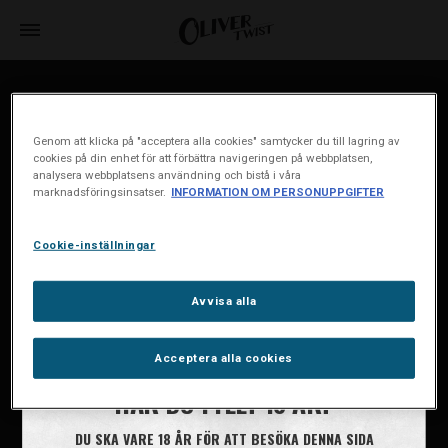
House of Oliver Twist A/S
Børstenbindervej 1
Genom att klicka på "acceptera alla cookies" samtycker du till lagring av
DK-5230 Odense M
cookies på din enhet för att förbättra navigeringen på webbplatsen,
analysera webbplatsens användning och bistå i våra
marknadsföringsinsatser.
INFORMATION OM PERSONUPPGIFTER
info@oliver-twist.dk
Tel: +45 66 15 71 17
Cookie-inställningar
CVR: 49298218
Cookiepolicy
Avvisa alla
Cookie-inställningar
Information om personuppgifter
Acceptera alla cookies
HAR DU FYLLT 18 ÅR?
DU SKA VARE 18 ÅR FÖR ATT BESÖKA DENNA SIDA