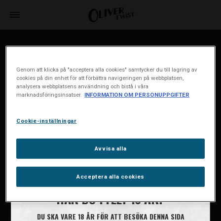
House of Oliver Twist A/S
Børstenbindervej 1
Genom att klicka på "acceptera alla cookies" samtycker du till lagring av
DK-5230 Odense M
cookies på din enhet för att förbättra navigeringen på webbplatsen,
analysera webbplatsens användning och bistå i våra
marknadsföringsinsatser.
INFORMATION OM PERSONUPPGIFTER
info@oliver-twist.dk
Tel: +45 66 15 71 17
Cookie-inställningar
CVR: 49298218
Cookiepolicy
Avvisa alla
Cookie-inställningar
Information om personuppgifter
Acceptera alla cookies
HAR DU FYLLT 18 ÅR?
DU SKA VARE 18 ÅR FÖR ATT BESÖKA DENNA SIDA