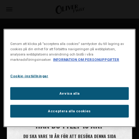
House of Oliver Twist A/S
Børstenbindervej 1
Genom att klicka på "acceptera alla cookies" samtycker du till lagring av
DK-5230 Odense M
cookies på din enhet för att förbättra navigeringen på webbplatsen,
analysera webbplatsens användning och bistå i våra
marknadsföringsinsatser.
INFORMATION OM PERSONUPPGIFTER
info@oliver-twist.dk
Tel: +45 66 15 71 17
Cookie-inställningar
CVR: 49298218
Cookiepolicy
Avvisa alla
Cookie-inställningar
Information om personuppgifter
Acceptera alla cookies
HAR DU FYLLT 18 ÅR?
DU SKA VARE 18 ÅR FÖR ATT BESÖKA DENNA SIDA