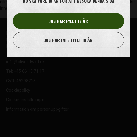
DU SKA VARE 18 ÅR FÖR ATT BESÖKA DENNA SIDA
nikotinet friges långsammare än med snus. En Oliver Twist portionsbit
innehåller ca 5 mg nikotin.
JAG HAR FYLLT 18 ÅR
House of Oliver Twist A/S
JAG HAR INTE FYLLT 18 ÅR
Børstenbindervej 1
DK-5230 Odense M
info@oliver-twist.dk
Tel: +45 66 15 71 17
CVR: 49298218
Cookiepolicy
Cookie-inställningar
Information om personuppgifter