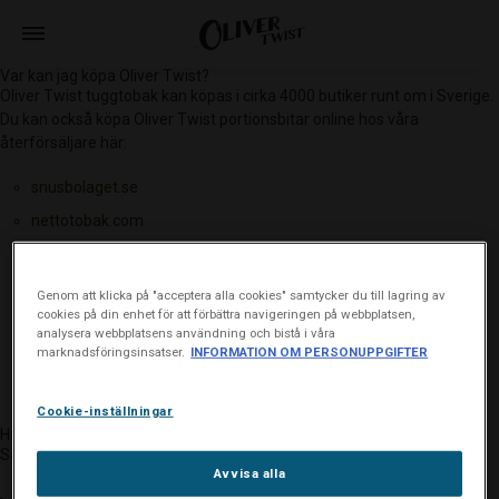
Var kan jag köpa Oliver Twist?
Oliver Twist tuggtobak kan köpas i cirka 4000 butiker runt om i Sverige.
Du kan också köpa Oliver Twist portionsbitar online hos våra
återförsäljare här:
snusbolaget.se
nettotobak.com
netsnus.se
snusfabriken.com
Genom att klicka på "acceptera alla cookies" samtycker du till lagring av
cookies på din enhet för att förbättra navigeringen på webbplatsen,
snushandel.se
analysera webbplatsens användning och bistå i våra
marknadsföringsinsatser.
INFORMATION OM PERSONUPPGIFTER
tobax.se
Cookie-inställningar
Hur använder jag Oliver Twist?
Så använder du Oliver Twist portionsbitar:
Avvisa alla