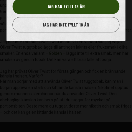
under användningen, samt hur länge man har den i munnen.
JAG HAR FYLLT 18 ÅR
Genomsnittligt friges ca 2 mg nikotin av t.ex. en Oliver Twist Tropical
portionsbit under 1 timmes bruk. All nikotin i en portionsbit upptas
JAG HAR INTE FYLLT 18 ÅR
således inte. Det kommer fortfarande att finnas nikotin kvar i
portionsbiten efter bruk.
Se det exakta nikotininnehållet per variant här.
Jag har inte försökt Oliver Twist innan. Vilken variant ska jag välja?
Oliver Twist tuggtobak läggs till antingen lakrits eller fruktsmak i olika
smaker. En enda variant –
Golden
– läggs inte till extra smak, men har
smaken av genuin tobak. Det kan vara ett bra ställe att börja.
Jag har prövat Oliver Twist för första gången och fick en brännande
känsla i halsen. Varför?
När man börjar med att använda Oliver Twist tuggtobak, kan man i
början uppleva en stark och kittlande känsla i halsen. Nikotinet upptas
genom munnens slemhinnor när du använder Oliver Twist. Den
obehagliga känslan kan bero på att du tuggar för mycket på
portionsbiten. Desto mera du tuggar, desto mer nikotin och smak friges
– och det kan ge en kittlande känsla i halsen.