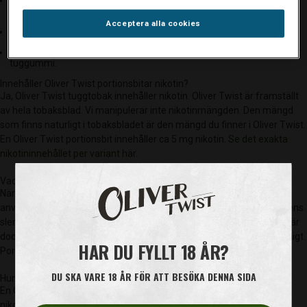
Placera en portionsbit mellan käke och kind. Det naturliga nikotinet
frigörs långsamt.
Acceptera alla cookies
Låt portionsbiten stanna kvar i munnen 30-60 minuter.
Svälj inte portionsbiten, utan kasta den efter användning som en bit
tuggummi.
Innehåller Oliver Twist portionsbitar nikotin?
Ja, Oliver Twist tuggtobak innehåller nikotin. Oliver Twist är framställt
av hela tobaksblad. Vi manipulerar inte nikotinmängden. Den mängd
som finns naturligt i tobaksbladet är den mängd du finner i Oliver Twist.
En Oliver Twist portionsbit innehåller ca 5 mg nikotin.
Se det exakta
nikotininnehållet per variant här.
Vad är skillnaden på nikotin från en portionsbit och en cigarett?
När du röker en cigarett upptas nikotinet genom lungorna. När du
använder en Oliver Twist portionsbit upptas nikotinet genom munnens
slemhinnor. Den största skillnaden på en cigarett och en portionsbit är
dock att rök utvecklar tjära och kolmonoxid, som är bevisat hälsofarligt.
HAR DU FYLLT 18 ÅR?
Portionsbitar antänds inte och utvecklar därför inte dessa ämnen.
DU SKA VARE 18 ÅR FÖR ATT BESÖKA DENNA SIDA
Hur mycket nikotin innehåller en Oliver Twist portionsbit?
En Oliver Twist portionsbit innehåller ca 5 mg nikotin. Hur mycket
nikotin som avges beror på hur mycket det tuggas på portionsbiten